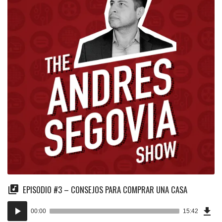
EPISODIO #3 – CONSEJOS PARA COMPRAR UNA CASA
Dow
Audio
Epi
00:00
15:42
()
Player