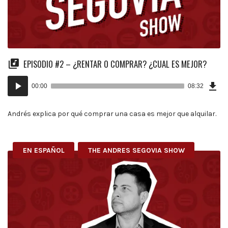
EPISODIO #2 – ¿RENTAR O COMPRAR? ¿CUAL ES MEJOR?
Dow
Audio
Epi
00:00
08:32
(19
Player
MB)
Andrés explica por qué comprar una casa es mejor que alquilar.
EN ESPAÑOL
THE ANDRES SEGOVIA SHOW