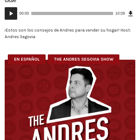
Dow
Audio
Epi
00:00
10:09
(23
Player
MB)
¡Estos son los consejos de Andres para vender su hogar! Host:
Andres Segovia
EN ESPAÑOL
THE ANDRES SEGOVIA SHOW