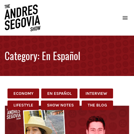
To
na
Coffee.
Tech.
Real
Category:
En Español
Estate.
ECONOMY
EN ESPAÑOL
INTERVIEW
LIFESTYLE
SHOW NOTES
THE BLOG